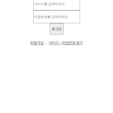
아
이
디
비
밀
번
로그인
호
회원가입
아이디 · 비밀번호 찾기